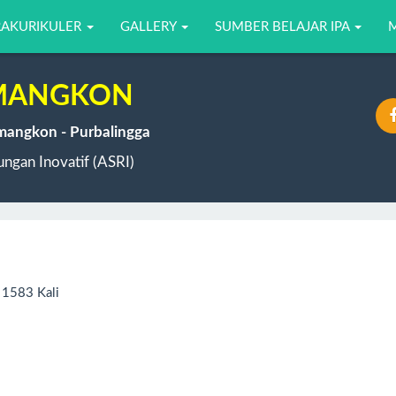
RAKURIKULER
GALLERY
SUMBER BELAJAR IPA
EMANGKON
emangkon - Purbalingga
ngan Inovatif (ASRI)
 1583 Kali