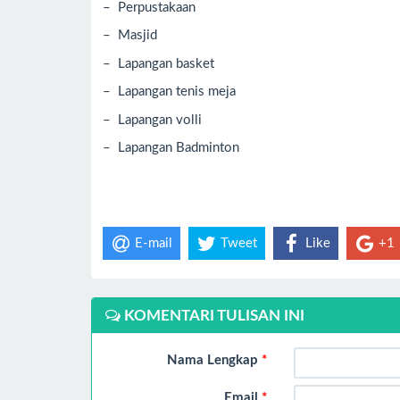
– Perpustakaan
– Masjid
– Lapangan basket
– Lapangan tenis meja
– Lapangan volli
– Lapangan Badminton
E-mail
Tweet
Like
+1
KOMENTARI TULISAN INI
Nama Lengkap
*
Email
*