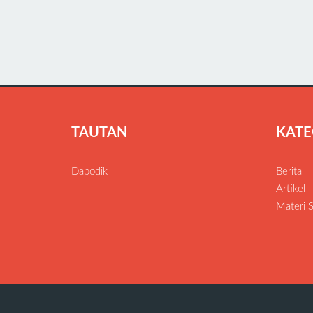
TAUTAN
KATE
Dapodik
Berita
Artikel
Materi 